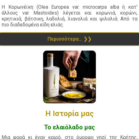
Η Κορωνέϊκη (Olea Europea var. microcarpa alba ή κατ'
άλλους var. Mastoides) λέγεται και κορωνιά, κορώνι,
κρητικιά, βάτσικη, λαδολιά, λιανολιά και ψιλολιά. Aπό τα
πιο διαδεδομένα είδη ελιάς.
Περισσότερα...
Η Ιστορία μας
Το ελαιόλαδο μας
Μια φορά κι έναν καιρό, στο όμορφο νησί της Κρήτης,