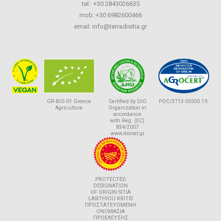
tel.: +30 2843026635
mob: +30 6982600466
email:
info@terradisitia.gr
certifications
GR-BIO-01 Greece
Certified by DIO
POC/3713-55500.19.
Agriculture
Organization in
accordance
with Reg. (EC)
834/2007
www.dionet.gr
PROTECTED
DESIGNATION
OF ORIGIN SITIA
LASITHIOU KRITIS
ΠΡΟΣΤΑΤΕΥΟΜΕΝΗ
ΟΝΟΜΑΣΙΑ
ΠΡΟΕΛΕΥΣΗΣ