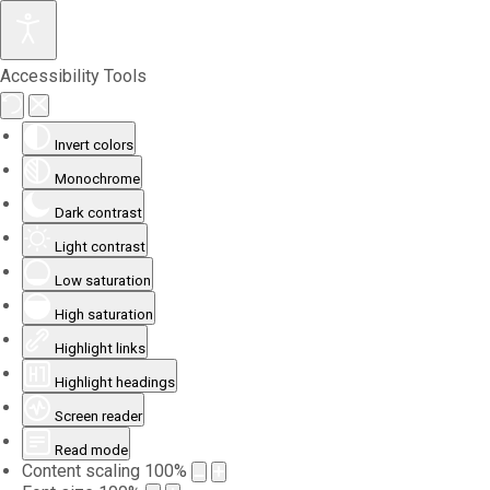
Accessibility Tools
Invert colors
Monochrome
Dark contrast
Light contrast
Low saturation
High saturation
Highlight links
Highlight headings
Screen reader
Read mode
Content scaling
100
%