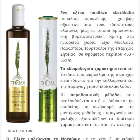
Ένα έξτρα παρθένο ελαιόλαδο
ποικιλίας κορωνέικης, χαμηλής
οξύτητας από τους ιδιόκτητους
ελαιώνες μας, οι οποίοι βρίσκονται
στη βορειοανατολική Κρήτη, στα
ημιορεινά χωριά ΄Εξω Μουλιανά,
Παρασπόρι, Τουρτούλοι της επαρχίας
Σητείας, σε υψόμετρο περίπου 450 -
550 m.
Τα εδαφολογικά χαρακτηριστικά
και
το ιδιαίτερο μικροκλίμα της περιοχής
είναι ιδανικά για την καλλιέργεια και
την παραγωγή ποιοτικού ελαιολάδου.
Οι παραδοσιακές μέθοδοι
που
ακολουθούνται κατά τη διάρκεια της
εσοδείας σε συνδυασμό με τις
μοντέρνες μεθόδους παραγωγής και
φύλαξης εξασφαλίζουν τα ιδιαίτερα
χαρακτηριστικά του και την ανώτερη
ποιότητά του.
Οι Ελιές μαζεύονται το Νοέμβριο
με το χέρι ή με ειδικά