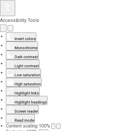
Accessibility Tools
Invert colors
Monochrome
Dark contrast
Light contrast
Low saturation
High saturation
Highlight links
Highlight headings
Screen reader
Read mode
Content scaling
100
%