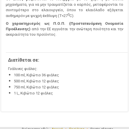
μηχανήματα, για να μην τραυματίζεται ο καρπός, μεταφέρονται το
συντομότερο στο ελαιουργείο, όπου το ελαιόλαδο εξάγεται
0
αυθημερόν με ψυχρή έκθλιψη (T<27
C).
Ο χαρακτηρισμός ως Π.Ο.Π. (Προστατευόμενη Ονομασία
Προέλευσης)
από την ΕΕ εγγυάται την ανώτερη ποιότητα και την
ακεραιότητα του προϊόντος.
Διατίθεται σε:
Γυάλινες φιάλες:
100 ml, Κιβώτιο 36 φιάλες
500 ml, Κιβώτιο 12 φιάλες
750 ml, Κιβώτιο 12 φιάλες
1 L, Κιβώτιο 12 φιάλες